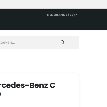
NEDERLANDS (BE)
n
Vervangwagen huren
Over ons
Contact
rcedes-Benz C
0