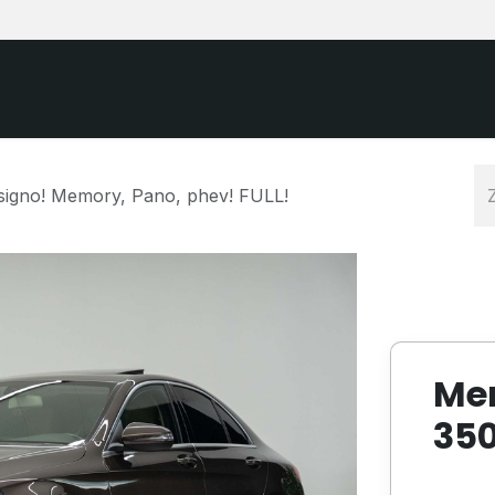
Startpagina
Aanbod
Auto verkope
igno! Memory, Pano, phev! FULL!
Me
35