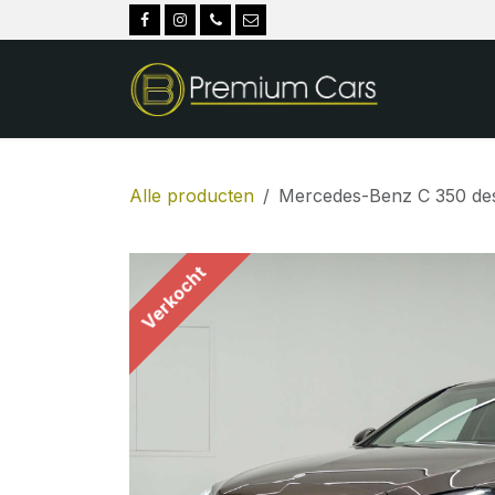
Overslaan naar inhoud
Alle producten
Mercedes-Benz C 350 des
Verkocht