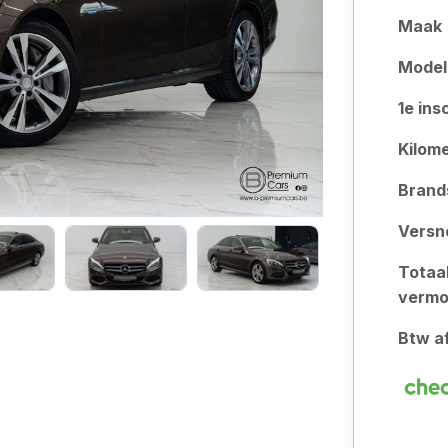
Maak
Model
1e ins
Kilom
Brand
Versn
Totaa
verm
Btw a