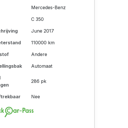
Mercedes-Benz
C 350
chrijving
June 2017
eterstand
110000 km
stof
Andere
ellingsbak
Automaat
l
286 pk
ogen
ftrekbaar
Nee