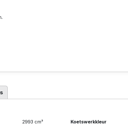
n.
es
2993 cm³
Koetswerkkleur