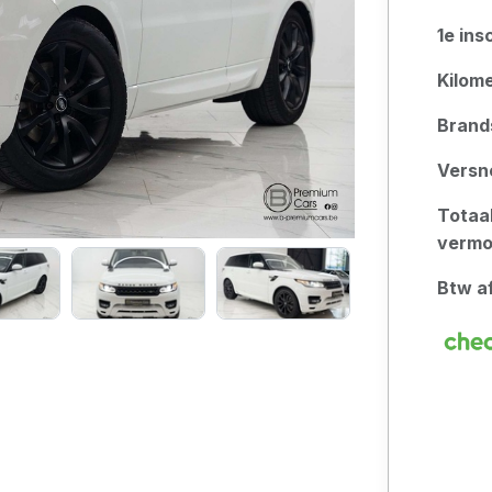
1e ins
Kilom
Brand
Versn
Totaa
verm
Btw a