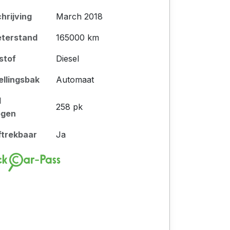
chrijving
March 2018
eterstand
165000 km
stof
Diesel
ellingsbak
Automaat
l
258 pk
ogen
ftrekbaar
Ja