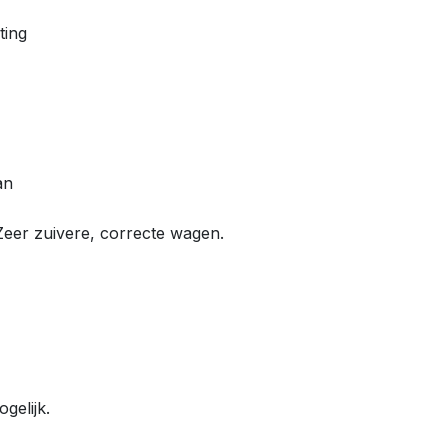
ting
an
Zeer zuivere, correcte wagen.
gelijk.