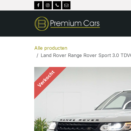
Overslaan naar inhoud
Alle producten
Land Rover Range Rover Sport 3.0 TDV6
Verkocht