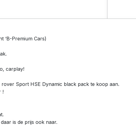
nt ‘B-Premium Cars)
ak.
, carplay!
e rover Sport HSE Dynamic black pack te koop aan.
 !
t.
aar is de prijs ook naar.