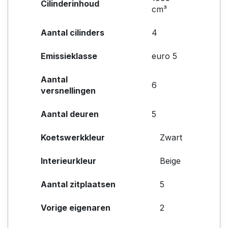
Cilinderinhoud
cm³
Aantal cilinders
4
Emissieklasse
euro 5
Aantal
6
versnellingen
Aantal deuren
5
Koetswerkkleur
Zwart
Interieurkleur
Beige
Aantal zitplaatsen
5
Vorige eigenaren
2