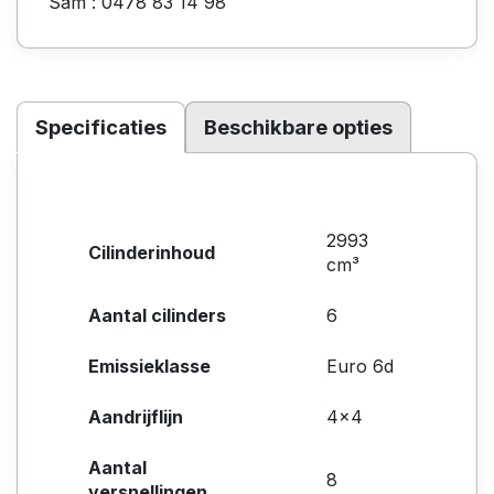
Sam : 0478 83 14 98
Specificaties
Beschikbare opties
2993
Cilinderinhoud
cm³
Aantal cilinders
6
Emissieklasse
Euro 6d
Aandrijflijn
4x4
Aantal
8
versnellingen