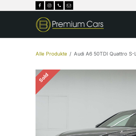
Zum Inhalt springen
Alle Produkte
Audi A6 50TDI Quattro S-L
Sold