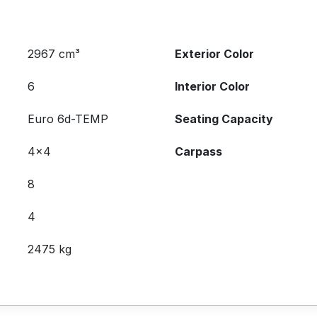
2967 cm³
Exterior Color
6
Interior Color
Euro 6d-TEMP
Seating Capacity
4x4
Carpass
8
4
2475 kg