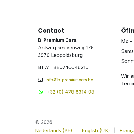
Contact
Öff
B-Premium Cars
Mo - 
Antwerpsesteenweg 175
Samst
3970 Leopoldsburg
Sonnt
BTW : BE0746646216
Wir a
info@b-premiumcars.be
Termi
+32 (0) 478 8314 98
© 2026
Nederlands (BE)
|
English (UK)
|
França