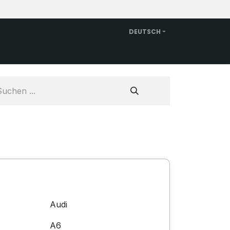
DEUTSCH
en
Ersatzwagen mieten
Über uns
Contact
Audi
A6