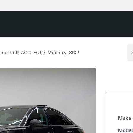
Home
Unser Fahrzeuge
Ihr Auto verkauf
ine! Full! ACC, HUD, Memory, 360!
Make
Model