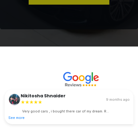
Nikitosha Shnaider
9 months ago
★★★★★
Very good cars , i bought there car of my dream. R...
See more