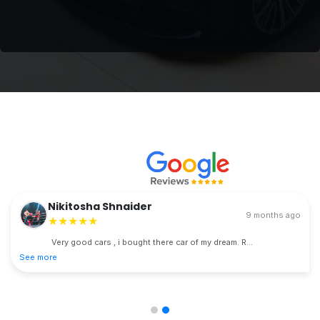
Nikitosha Shnaider
9 months ago
★★★★★
Very good cars , i bought there car of my dream. R...
See more