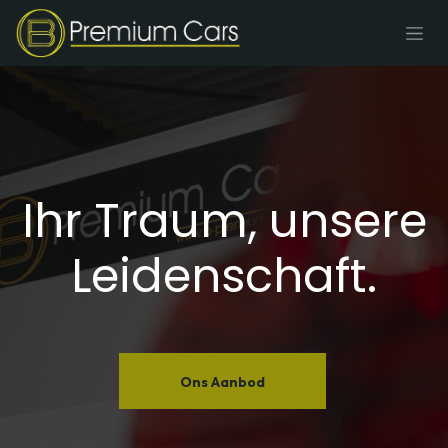
Zum Inhalt springen
Ihr Traum, unsere
Leidenschaft. ​
Ons Aanbod​​