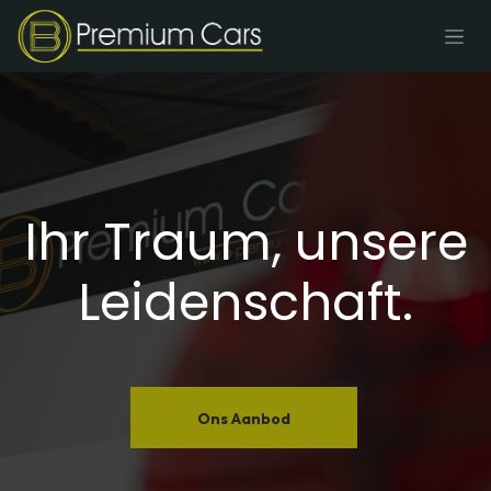
Zum Inhalt springen
Ihr Traum, unsere
Leidenschaft. ​
Ons Aanbod​​