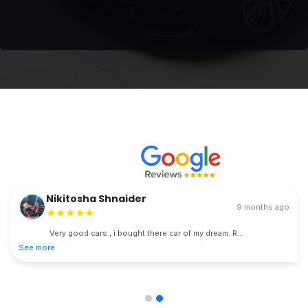
Nikitosha Shnaider
9 months ago
★★★★★
Very good cars , i bought there car of my dream. R...
See more