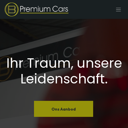
Zum Inhalt springen
Ihr Traum, unsere
Leidenschaft. ​
Ons Aanbod​​