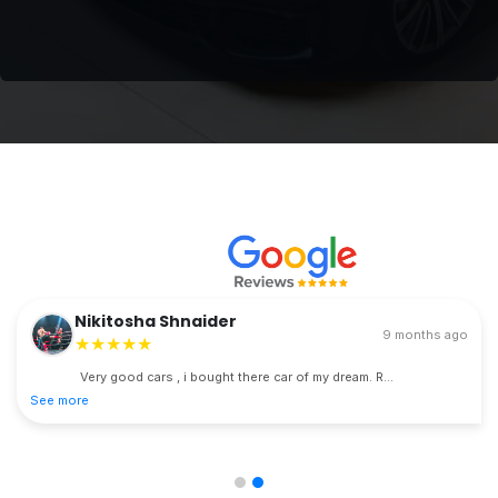
Nikitosha Shnaider
9 months ago
★★★★★
Very good cars , i bought there car of my dream. R...
See more