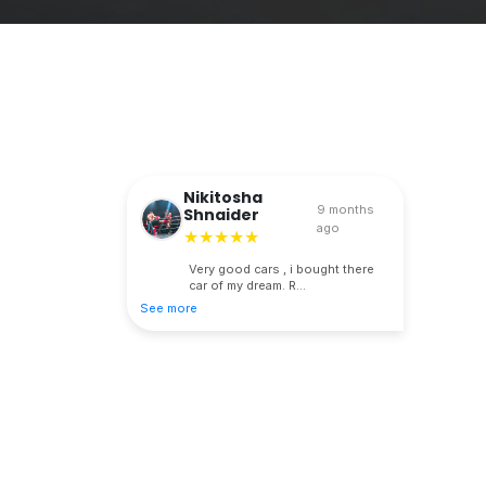
Nikitosha
9 months
Shnaider
ago
★★★★★
Very good cars , i bought there
car of my dream. R...
See more