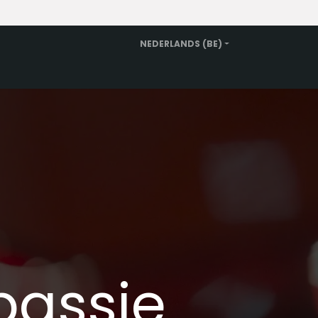
NEDERLANDS (BE)
n
Vervangwagen huren
Over ons
Contact
passie